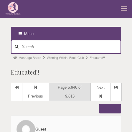
Menu
Forum
Navigation
Forum
Message Board
Winning Within: Book Club
Educated!!
breadcrumbs
Educated!!
-
You
Page 5,946 of
Next
are
here:
Previous
9,813
Reply
Guest