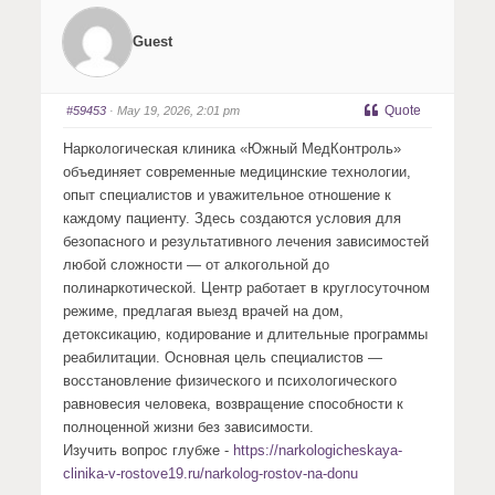
f
f
o
o
r
r
Guest
t
t
h
h
u
u
m
m
b
b
s
s
Quote
#59453
· May 19, 2026, 2:01 pm
d
u
o
p
w
.
Наркологическая клиника «Южный МедКонтроль»
n
.
объединяет современные медицинские технологии,
опыт специалистов и уважительное отношение к
каждому пациенту. Здесь создаются условия для
безопасного и результативного лечения зависимостей
любой сложности — от алкогольной до
полинаркотической. Центр работает в круглосуточном
режиме, предлагая выезд врачей на дом,
детоксикацию, кодирование и длительные программы
реабилитации. Основная цель специалистов —
восстановление физического и психологического
равновесия человека, возвращение способности к
полноценной жизни без зависимости.
Изучить вопрос глубже -
https://narkologicheskaya-
clinika-v-rostove19.ru/narkolog-rostov-na-donu