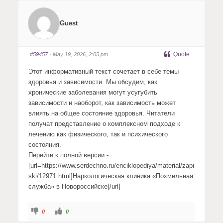
k
k
f
f
o
o
r
r
Guest
t
t
h
h
u
u
m
m
b
b
s
s
Quote
#59457
· May 19, 2026, 2:05 pm
d
u
o
p
w
.
Этот информативный текст сочетает в себе темы
n
.
здоровья и зависимости. Мы обсудим, как
хронические заболевания могут усугубить
зависимости и наоборот, как зависимость может
влиять на общее состояние здоровья. Читатели
получат представление о комплексном подходе к
лечению как физического, так и психического
состояния.
Перейти к полной версии -
[url=https://www.serdechno.ru/enciklopediya/material/zapi
ski/12971.html]Наркологическая клиника «Похмельная
служба» в Новороссийске[/url]
C
C
0
0
l
l
i
i