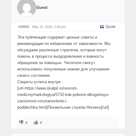
o
o
r
r
Guest
t
t
h
h
u
u
m
m
b
b
s
s
Quote
#59452
· May 19, 2026, 2:00 pm
d
u
o
p
w
.
Эта публикация содержит ценные советы и
n
.
рекомендации по избавлению от зависимости. Мы
обсуждаем различные стратегии, которые могут
помочь в процессе выздоровления и важность
обращения за помощью. Читатели смогут
использовать полученные знания для улучшения
своего состояния.
Секреты успеха внутри -
[url=https://www.skalpil.ru/novosti-
mediciny/narkologiya/5732-kak-poborot-alkogolnuyu-
zavisimost-vosstanovlenie-i-
podderzhka.html]Похмельная служба Ногинск[/url]
C
C
0
0
l
l
i
i
c
c
k
k