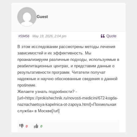
c
c
k
k
f
f
o
o
r
r
Guest
t
t
h
h
u
u
m
m
b
b
s
s
Quote
#59456
· May 19, 2026, 2:04 pm
d
u
o
p
w
.
В этом исследовании рассмотрены методы лечения
n
.
зависимостей и их эффективность. Мы
проанализируем различные подходы, используемые в
реабилитационных центрах, и представим данные о
результативности программ. Читатели получат
надежные и научно обоснованные сведения о данной
проблеме.
Желаете узнать подробности? -
[url=https://prokishechnik.ru/novosti-medicini/672-kogda-
naznachaetsya-kapelnica-ot-zapoya.html]«Похмельная
служба» в Москве[/url]
C
C
0
0
l
l
i
i
c
c