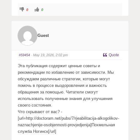
C
C
0
0
l
l
i
i
c
c
k
k
f
f
o
o
r
r
Guest
t
t
h
h
u
u
m
m
b
b
s
s
Quote
#59454
· May 19, 2026, 2:02 pm
d
u
o
p
w
.
Эта публикация содержит ценные советы и
n
.
рекомендации по избавлению от зависимости. Мы
обсуждаем различные стратегии, которые могут
помочь в процессе выздоровления и важность
обращения за помощью. Читатели смогут
использовать полученные знания для улучшения
своего состояния.
Что скрывают от вас? -
[url=http://doctoram.net/pubs/7/rjeabilitacija-alkogolikov-
naznachjenije-osobjennosti-provjedjenija]Похмельная
служба Ногинск[/url]