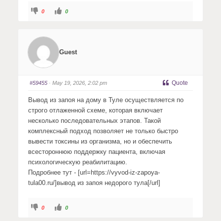
C
C
0
0
l
l
i
i
c
c
k
k
f
f
o
o
r
r
Guest
t
t
h
h
u
u
m
m
b
b
s
s
Quote
#59455
· May 19, 2026, 2:02 pm
d
u
o
p
w
.
Вывод из запоя на дому в Туле осуществляется по
n
.
строго отлаженной схеме, которая включает
несколько последовательных этапов. Такой
комплексный подход позволяет не только быстро
вывести токсины из организма, но и обеспечить
всестороннюю поддержку пациента, включая
психологическую реабилитацию.
Подробнее тут - [url=https://vyvod-iz-zapoya-
tula00.ru/]вывод из запоя недорого тула[/url]
C
C
0
0
l
l
i
i