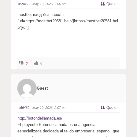
s
s
Quote
#59459
· May 19, 2026, 2:06 pm
d
u
o
p
w
.
mostbet вход без пароля
n
.
[url=https://mostbet20581.help/]https://mostbet20581.hel
p/[/url]
C
C
0
0
l
l
i
i
c
c
k
k
f
f
o
o
r
r
Guest
t
t
h
h
u
u
m
m
b
b
s
s
Quote
#59460
· May 19, 2026, 2:07 pm
d
u
o
p
w
.
http://botondellamada.es/
n
.
El proyecto Botondellamada es una agencia
especializada dedicada al tejido empresarial espanol, que