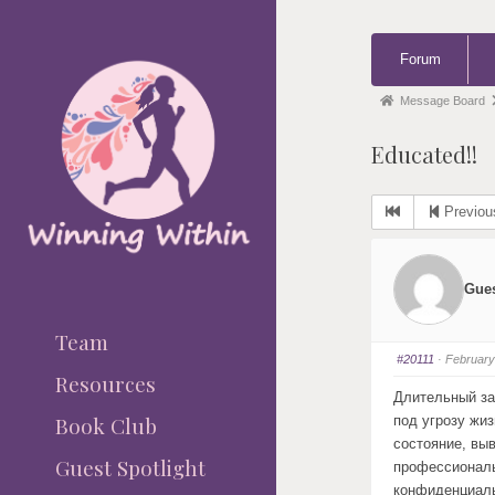
Forum
Forum
Navigation
Forum
Message Board
breadcrumbs
Educated!!
-
You
Previou
are
here:
Gue
Team
#20111
· February
Resources
Длительный за
Book Club
под угрозу жи
состояние, вы
Guest Spotlight
профессиональ
конфиденциал