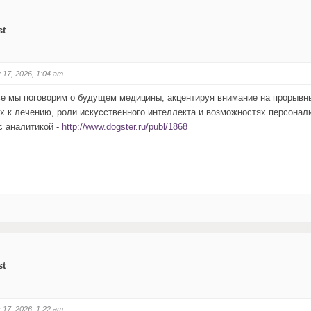
st
 17, 2026, 1:04 am
ье мы поговорим о будущем медицины, акцентируя внимание на прорывны
х к лечению, роли искусственного интеллекта и возможностях персонал
с аналитикой -
http://www.dogster.ru/publ/1868
st
 17, 2026, 1:22 am