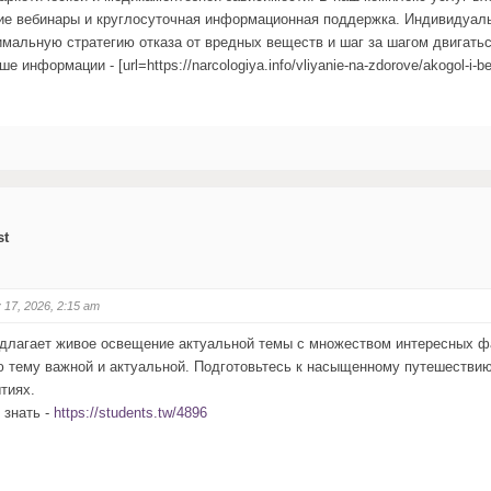
ие вебинары и круглосуточная информационная поддержка. Индивидуал
имальную стратегию отказа от вредных веществ и шаг за шагом двигатьс
е информации - [url=https://narcologiya.info/vliyanie-na-zdorove/akogol-
st
 17, 2026, 2:15 am
едлагает живое освещение актуальной темы с множеством интересных 
 тему важной и актуальной. Подготовьтесь к насыщенному путешествию
тиях.
 знать -
https://students.tw/4896