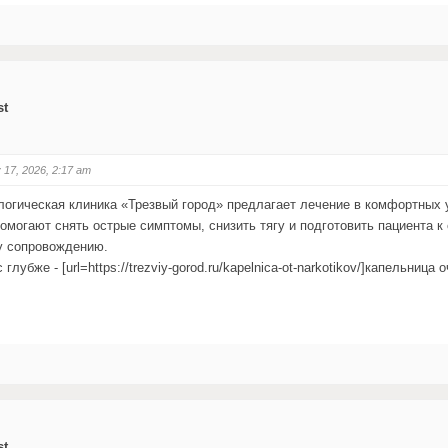
st
 17, 2026, 2:17 am
логическая клиника «Трезвый город» предлагает лечение в комфортных 
омогают снять острые симптомы, снизить тягу и подготовить пациента 
у сопровождению.
глубже - [url=https://trezviy-gorod.ru/kapelnica-ot-narkotikov/]капельница о
st