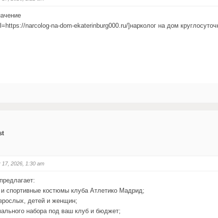
начение
l=https://narcolog-na-dom-ekaterinburg000.ru/]нарколог на дом круглосуточн
st
 17, 2026, 1:30 am
предлагает:
ы и спортивные костюмы клуба Атлетико Мадрид;
взрослых, детей и женщин;
мального набора под ваш клуб и бюджет;