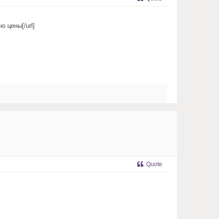
о цены[/url]
Quote