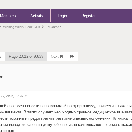
Members
Activity
Login
Register
Winning Within: Book Club
Educated!!
s
Page 2,012 of 9,839
Next
st
 17, 2026, 12:40 am
пой способен нанести непоправимый вред организму, привести к тяжелы
знь пациента. В таких случаях необходимо срочное медицинское вмешате
вести токсины и предотвратить развитие опасных осложнений. Клиника 
ный вывод из запоя на дому, обеспечивая комплексное лечение с макс
ьностью.