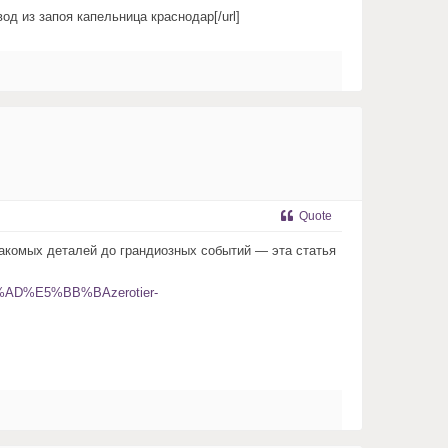
од из запоя капельница краснодар[/url]
Quote
акомых деталей до грандиозных событий — эта статья
0%AD%E5%BB%BAzerotier-