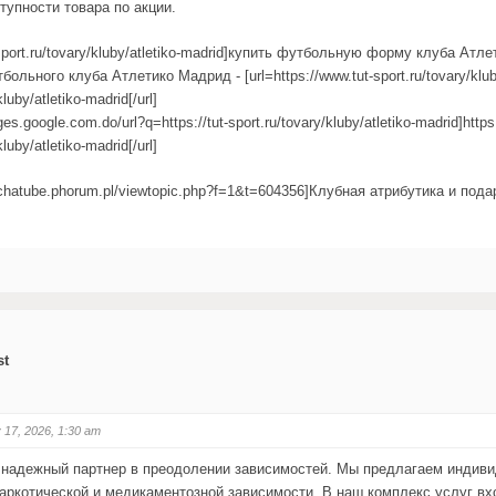
тупности товара по акции.
t-sport.ru/tovary/kluby/atletiko-madrid]купить футбольную форму клуба Атле
ольного клуба Атлетико Мадрид - [url=https://www.tut-sport.ru/tovary/kluby/
kluby/atletiko-madrid[/url]
ges.google.com.do/url?q=https://tut-sport.ru/tovary/kluby/atletiko-madrid]https
kluby/atletiko-madrid[/url]
cochatube.phorum.pl/viewtopic.php?f=1&t=604356]Клубная атрибутика и по
st
 17, 2026, 1:30 am
 надежный партнер в преодолении зависимостей. Мы предлагаем индив
наркотической и медикаментозной зависимости. В наш комплекс услуг вх