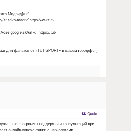
тико Мадрид[/url]
atletiko-madrid]http://www.tut-
://cse.google.sk/url?q=https://tut-
дарки для фанатов от «TUT-SPORT» в вашем городе[/url]
Quote
идуальные программы поддержки и консультаций при
одят онлайн-консультации с наркологами,