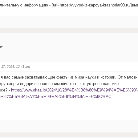
нительную информацию - [url=https://vyvod-iz-zapoya-krasnodar00.ru/]выв
st
 17, 2026, 12:41 am
я вас самые захватывающие факты из мира науки и истории. От малозн
ругозор и подарит новое понимание того, как устроен наш мир.
всё? -
https://www.okaa.io/2024/10/28/%E4%B8%80%E9%94%AE%E6%9
9C%8D%E5%8A%A1%E5%99%A8%E8%84%9A%E6%9C%AC